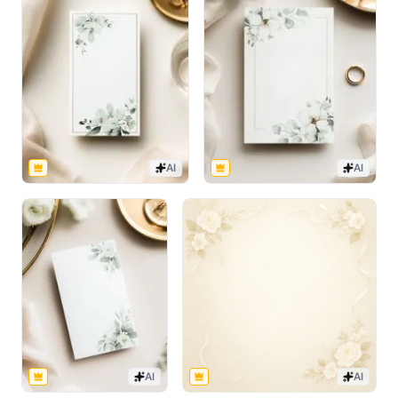
AI
AI
AI
AI