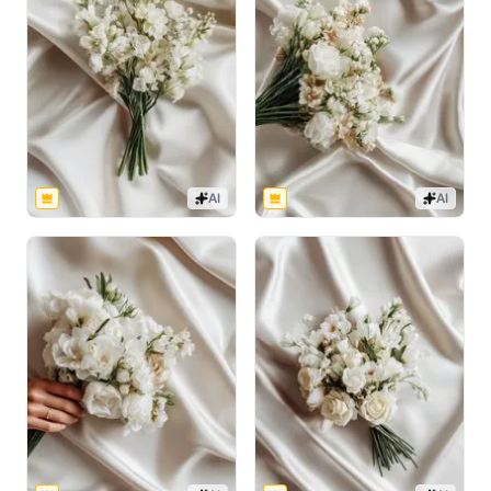
AI
AI