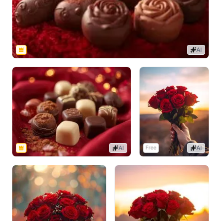
AI
AI
Free
AI