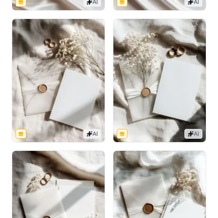
AI
AI
AI
AI