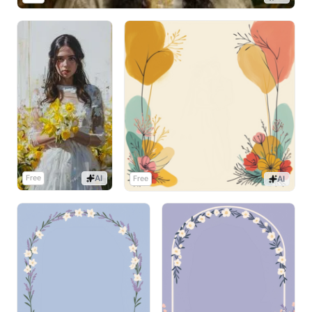
Free
AI
Free
AI