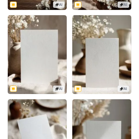
AI
AI
AI
AI