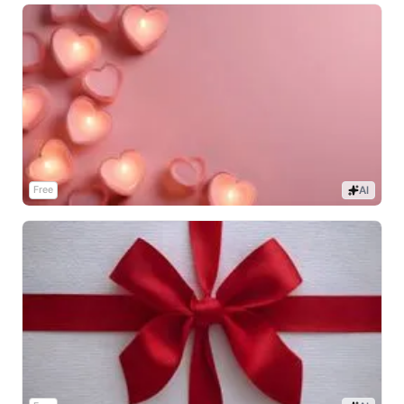
Free
AI