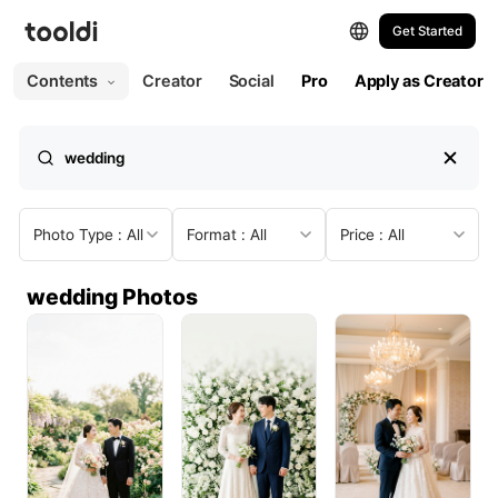
Get Started
Contents
Creator
Social
Pro
Apply as Creator
Photo Type : All
Format : All
Price : All
wedding Photos