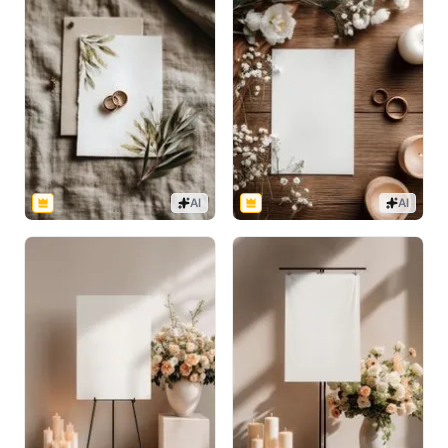
AI
AI