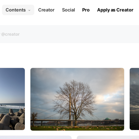
Contents
Creator
Social
Pro
Apply as Creator
ame
: @name:keyword
nter+christmas)
mma (e.g. apple, melon)
Format : All
Price : All