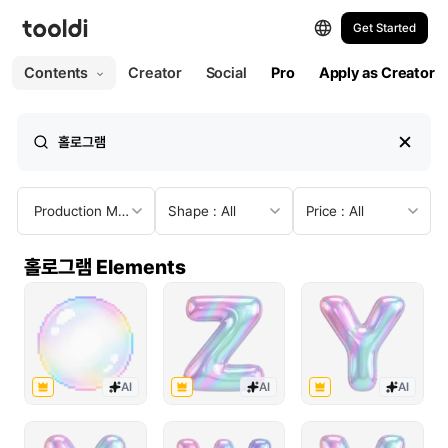
Get Started
Contents
Creator
Social
Pro
Apply as Creator
Production Method : All
Shape : All
Price : All
홀로그램 Elements
AI
AI
AI