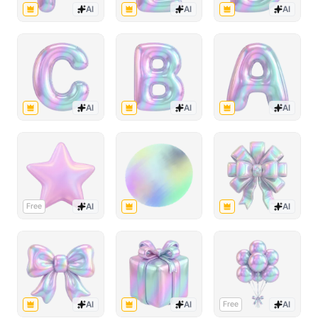
AI
AI
AI
AI
AI
AI
Free
AI
AI
AI
AI
Free
AI