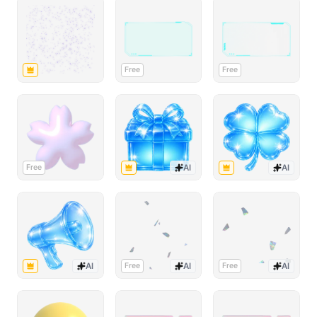
Free
Free
Free
AI
AI
AI
Free
AI
Free
AI