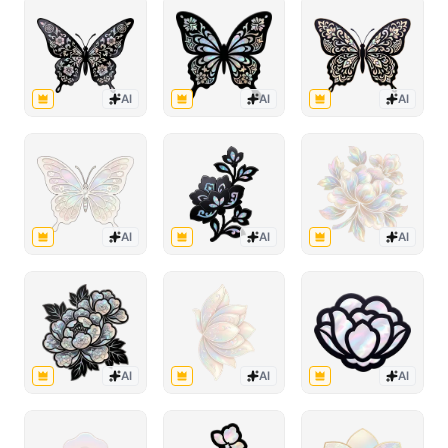
AI
AI
AI
AI
AI
AI
AI
AI
AI