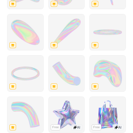
Free
AI
Free
AI