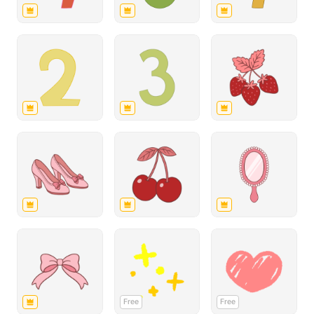
Free
Free