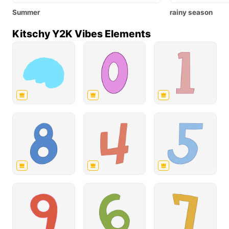
Summer
rainy season
Kitschy Y2K Vibes Elements