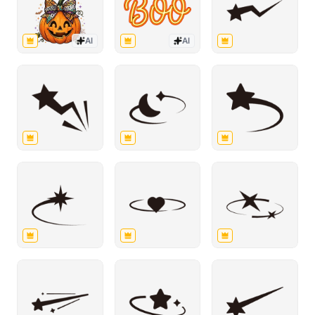
AI
AI