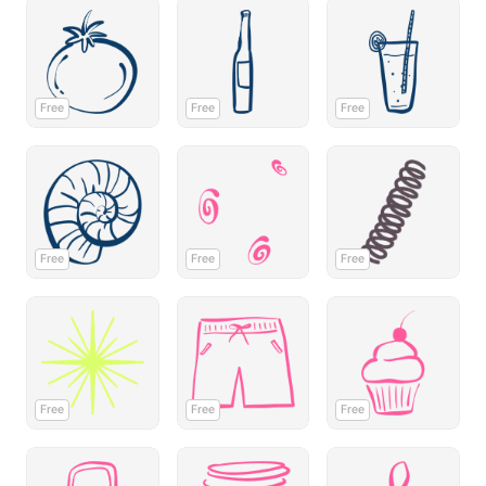
Free
Free
Free
Free
Free
Free
Free
Free
Free