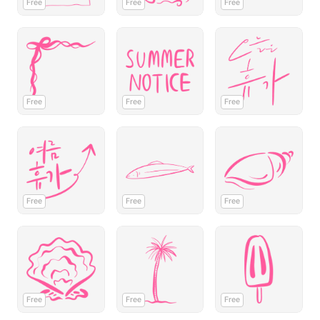
Free
Free
Free
Free
Free
Free
Free
Free
Free
Free
Free
Free