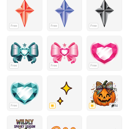
Free
Free
Free
Free
Free
Free
Free
AI