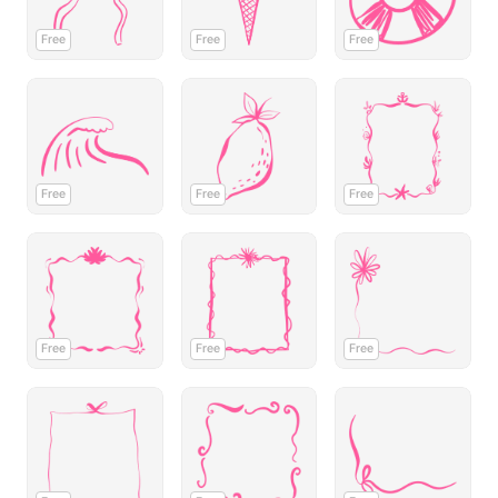
Free
Free
Free
Free
Free
Free
Free
Free
Free