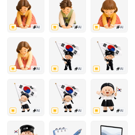
AI
AI
AI
AI
AI
AI
AI
AI
AI