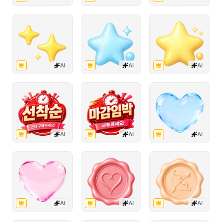
AI
AI
AI
AI
AI
AI
AI
AI
AI