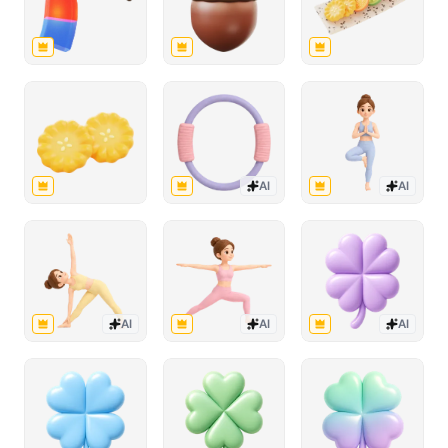
AI
AI
AI
AI
AI