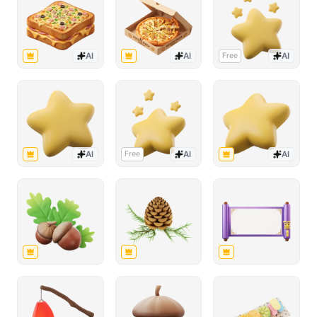
AI
AI
Free
AI
AI
Free
AI
AI