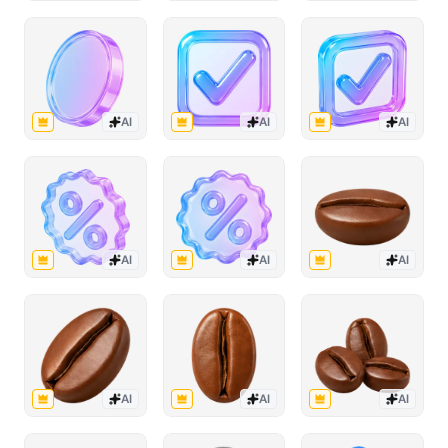
AI
AI
AI
AI
AI
AI
AI
AI
AI