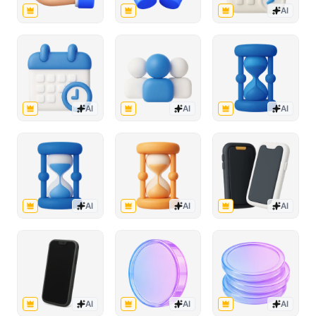
AI
AI
AI
AI
AI
AI
AI
AI
AI
AI