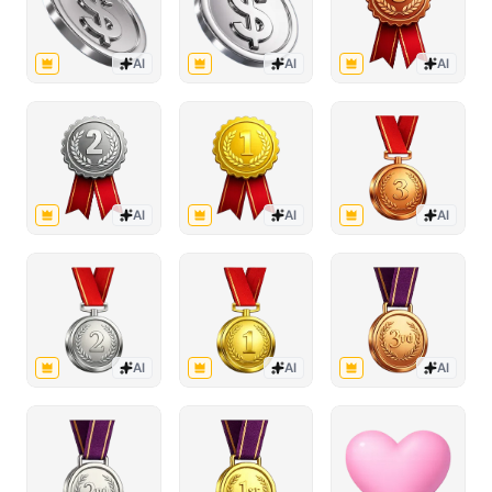
AI
AI
AI
AI
AI
AI
AI
AI
AI