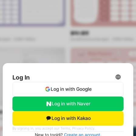
클래스플랜
scape) · 2396x1491px
GoodNotes(Landscape) · 2396x1491px
Log In
Log in with Google
Log in with Naver
루 굿노트 가로
식사플래너
Log in with Kakao
scape) · 2396x1491px
GoodNotes(Landscape) · 2396x1491px
By signing in, you accept our Terms, Privacy Policy.
New to tooldi?
Create an account.