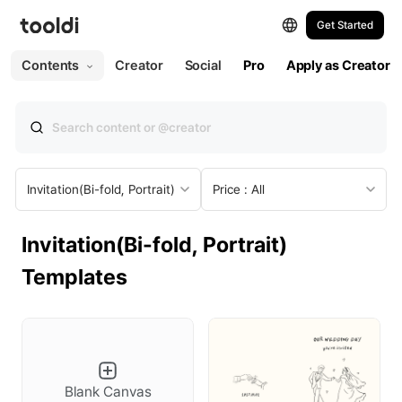
Get Started
All
Web
Print
Contents
Creator
Social
Pro
Apply as Creator
All Templates
Web
Presentation
Invitation(Bi-fold, Portrait)
Price : All
Social Post
Invitation(Bi-fold, Portrait)
Social Post (Portrait)
Templates
Social Story
Social Ad
YouTube Thumbnail
Blank Canvas
YouTube Profile Picture