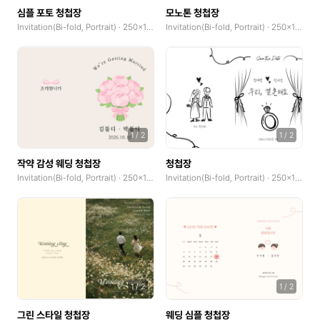
심플 포토 청첩장
모노톤 청첩장
Flyer
Invitation(Bi-fold, Portrait) · 250x185mm
Invitation(Bi-fold, Portrait) · 250x185mm
Letterhead
Business Cards(Horizontal)
Business Cards(Vertical)
Postcard(Landscape)
1
/
2
1
/
2
Postcard(Portrait)
작약 감성 웨딩 청첩장
청첩장
Invitation(Bi-fold, Portrait) · 250x185mm
Invitation(Bi-fold, Portrait) · 250x185mm
Banner(Horizontal, x0.1)
Banner(Square, x0.1)
Banner(Vertical, x0.1)
Invitation(Single-fold, Landscape)
1
/
2
1
/
2
Invitation(Single-fold, Portrait)
그린 스타일 청첩장
웨딩 심플 청첩장