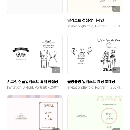
1
/
2
YouTube Banner
일러스트 청첩장 디자인
Social Tiles
Invitation(Bi-fold, Portrait) · 250x185mm
Social Tiles(4:5)
Web Poster(Portrait)
Web Poster(Landscape)
Wallpaper(Mobile)
1
/
2
1
/
2
Wallpaper(PC)
손그림 심플일러스트 흑백 청첩장
올망졸망 일러스트 웨딩 초대장
Invitation(Bi-fold, Portrait) · 250x185mm
Invitation(Bi-fold, Portrait) · 250x185mm
Wallpaper(Talblet)
Pop-up
Product Detail Pages(PDP)
GoodNotes(Portrait)