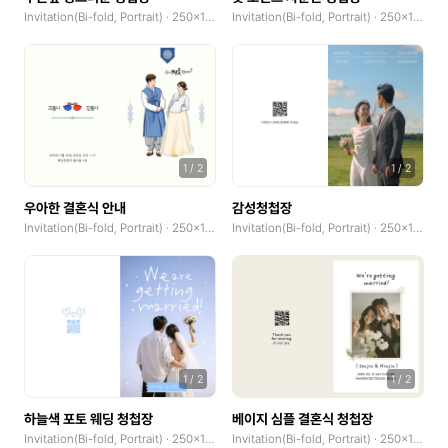
Invitation(Bi-fold, Portrait) · 250x185mm
Invitation(Bi-fold, Portrait) · 250x185mm
1
/
2
1
/
2
우아한 결혼식 안내
감성청첩장
Invitation(Bi-fold, Portrait) · 250x185mm
Invitation(Bi-fold, Portrait) · 250x185mm
1
/
2
1
/
2
하늘색 포토 웨딩 청첩장
베이지 심플 결혼식 청첩장
Invitation(Bi-fold, Portrait) · 250x185mm
Invitation(Bi-fold, Portrait) · 250x185mm