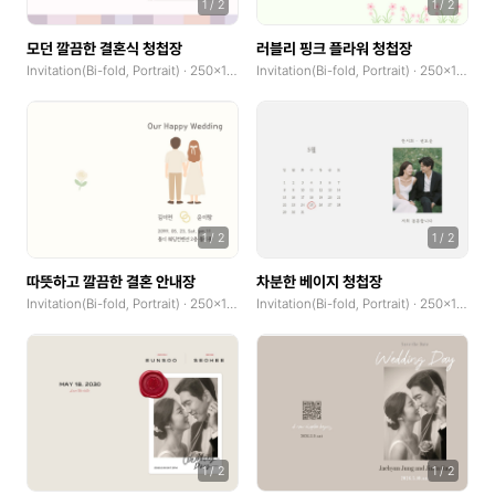
1
/
2
1
/
2
GoodNotes(Landscape)
모던 깔끔한 결혼식 청첩장
러블리 핑크 플라워 청첩장
Invitation(Bi-fold, Portrait) · 250x185mm
Invitation(Bi-fold, Portrait) · 250x185mm
Community Banner
Logo
Book Cover
Web Banner(Horizontal)
1
/
2
1
/
2
Web Banner(Vertical)
따뜻하고 깔끔한 결혼 안내장
차분한 베이지 청첩장
Album Cover
Invitation(Bi-fold, Portrait) · 250x185mm
Invitation(Bi-fold, Portrait) · 250x185mm
Blog Graphic
Print
Poster(Portrait)
1
/
2
1
/
2
Poster(Landscape)