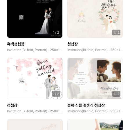
1
/
2
1
/
2
흑백청첩장
청첩장
Invitation(Bi-fold, Portrait) · 250x185mm
Invitation(Bi-fold, Portrait) · 250x185mm
1
/
2
1
/
2
청첩장
블랙 심플 결혼식 청첩장
Invitation(Bi-fold, Portrait) · 250x185mm
Invitation(Bi-fold, Portrait) · 250x185mm