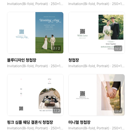
Invitation(Bi-fold, Portrait) · 250x185mm
Invitation(Bi-fold, Portrait) · 250x185mm
Invitation(Bi-fold, Landscape)
Invitation(Bi-fold, Portrait)
Photocard
Photocard(Portrait)
1
/
2
1
/
2
Photocard(Landscape)
블루디자인 청첩장
청첩장
X-Banner(x0.1)
Invitation(Bi-fold, Portrait) · 250x185mm
Invitation(Bi-fold, Portrait) · 250x185mm
coupons horizontal
coupons vertical
Custom Sticker(Midium)
Custom Sticker(Large)
1
/
2
1
/
2
핑크 심플 웨딩 결혼식 청첩장
미니멀 청첩장
Cover
Invitation(Bi-fold, Portrait) · 250x185mm
Invitation(Bi-fold, Portrait) · 250x185mm