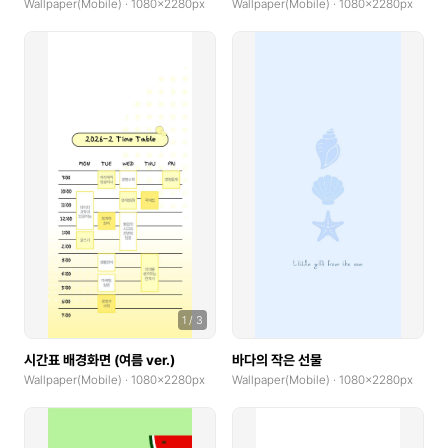
Wallpaper(Mobile) · 1080x2280px
Wallpaper(Mobile) · 1080x2280px
Invitation(Bi-fold, Landscape)
Invitation(Bi-fold, Portrait)
Photocard
Photocard(Portrait)
Photocard(Landscape)
X-Banner(x0.1)
coupons horizontal
coupons vertical
1
/
3
Custom Sticker(Midium)
시간표 배경화면 (여름 ver.)
바다의 작은 선물
Custom Sticker(Large)
Wallpaper(Mobile) · 1080x2280px
Wallpaper(Mobile) · 1080x2280px
Cover