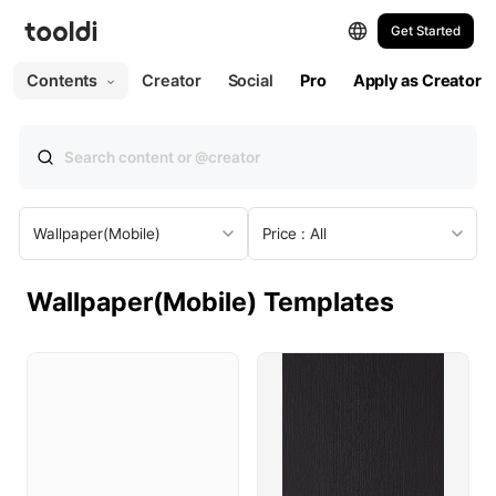
Get Started
All
Web
Print
Contents
Creator
Social
Pro
Apply as Creator
All Templates
Web
Presentation
Wallpaper(Mobile)
Price : All
Social Post
Wallpaper(Mobile) Templates
Social Post (Portrait)
Social Story
Social Ad
YouTube Thumbnail
YouTube Profile Picture