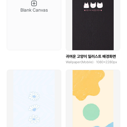
Blank Canvas
YouTube Banner
Social Tiles
Social Tiles(4:5)
Web Poster(Portrait)
Web Poster(Landscape)
귀여운 고양이 일러스트 배경화면
Wallpaper(Mobile) · 1080x2280px
Wallpaper(Mobile)
Wallpaper(PC)
Wallpaper(Talblet)
Pop-up
Product Detail Pages(PDP)
GoodNotes(Portrait)