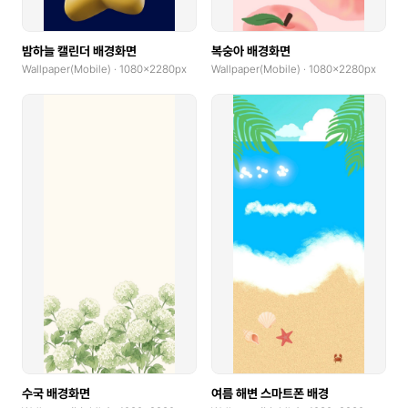
Flyer
밤하늘 캘린더 배경화면
복숭아 배경화면
Letterhead
Wallpaper(Mobile) · 1080x2280px
Wallpaper(Mobile) · 1080x2280px
Business Cards(Horizontal)
Business Cards(Vertical)
Postcard(Landscape)
Postcard(Portrait)
Banner(Horizontal, x0.1)
Banner(Square, x0.1)
Banner(Vertical, x0.1)
Invitation(Single-fold, Landscape)
Invitation(Single-fold, Portrait)
수국 배경화면
여름 해변 스마트폰 배경