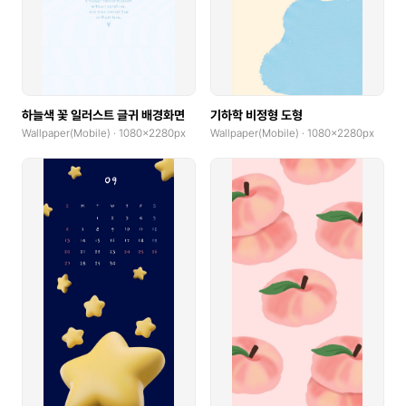
GoodNotes(Landscape)
Community Banner
Logo
하늘색 꽃 일러스트 글귀 배경화면
기하학 비정형 도형
Wallpaper(Mobile) · 1080x2280px
Wallpaper(Mobile) · 1080x2280px
Book Cover
Web Banner(Horizontal)
Web Banner(Vertical)
Album Cover
Blog Graphic
Print
Poster(Portrait)
Poster(Landscape)