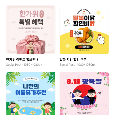
Flyer
Letterhead
Business Cards(Horizontal)
Business Cards(Vertical)
Postcard(Landscape)
Postcard(Portrait)
한가위 이벤트 홍보안내
말복 치킨 할인 쿠폰
Social Post · 1080x1080px
Social Post · 1080x1080px
Banner(Horizontal, x0.1)
Banner(Square, x0.1)
Banner(Vertical, x0.1)
Invitation(Single-fold, Landscape)
Invitation(Single-fold, Portrait)