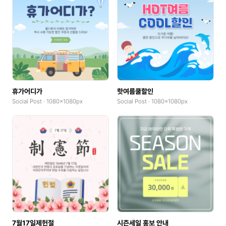
휴가어디가
핫여름쿨할인
Social Post · 1080x1080px
Social Post · 1080x1080px
7월17일제헌절
시즌세일 홍보 안내