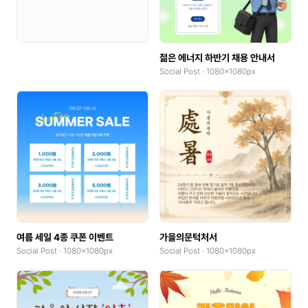
YouTube Banner
Social Tiles
젊은 에너지 하반기 채용 안내서
Social Post · 1080x1080px
Social Tiles(4:5)
Web Poster(Portrait)
Web Poster(Landscape)
Wallpaper(Mobile)
Wallpaper(PC)
Wallpaper(Talblet)
여름 세일 4종 쿠폰 이벤트
가을의문턱처서
Pop-up
Social Post · 1080x1080px
Social Post · 1080x1080px
Product Detail Pages(PDP)
GoodNotes(Portrait)