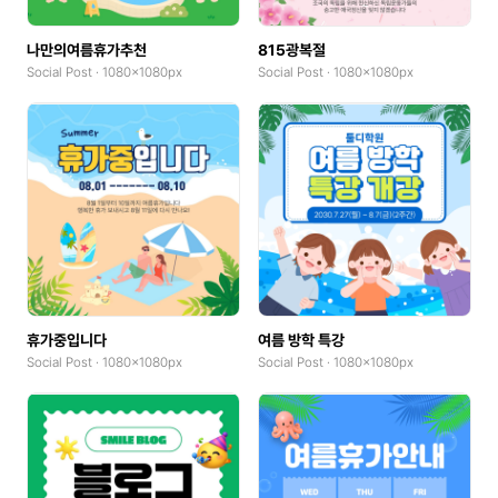
Invitation(Bi-fold, Landscape)
나만의여름휴가추천
815광복절
Invitation(Bi-fold, Portrait)
Social Post · 1080x1080px
Social Post · 1080x1080px
Photocard
Photocard(Portrait)
Photocard(Landscape)
X-Banner(x0.1)
coupons horizontal
coupons vertical
휴가중입니다
여름 방학 특강
Social Post · 1080x1080px
Social Post · 1080x1080px
Custom Sticker(Midium)
Custom Sticker(Large)
Cover