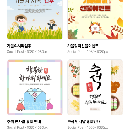
GoodNotes(Landscape)
Community Banner
Logo
Book Cover
가을의시작입추
가을맞이선물이벤트
Social Post · 1080x1080px
Social Post · 1080x1080px
Web Banner(Horizontal)
Web Banner(Vertical)
Album Cover
Blog Graphic
Print
Poster(Portrait)
추석 인사말 홍보 안내
추석 인사말 홍보안내
Poster(Landscape)
Social Post · 1080x1080px
Social Post · 1080x1080px