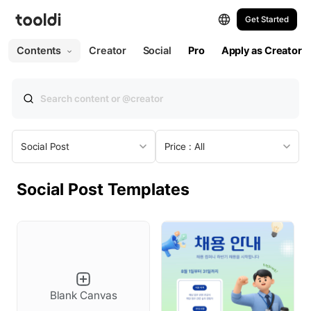
Get Started
All
Web
Print
Contents
Creator
Social
Pro
Apply as Creator
All Templates
Web
Presentation
Social Post
Price : All
Social Post
Social Post Templates
Social Post (Portrait)
Social Story
Social Ad
YouTube Thumbnail
Blank Canvas
YouTube Profile Picture