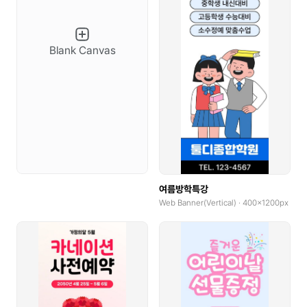
YouTube Banner
Blank Canvas
Social Tiles
Social Tiles(4:5)
Web Poster(Portrait)
Web Poster(Landscape)
Wallpaper(Mobile)
여름방학특강
Wallpaper(PC)
Web Banner(Vertical) · 400x1200px
Wallpaper(Talblet)
Pop-up
Product Detail Pages(PDP)
GoodNotes(Portrait)