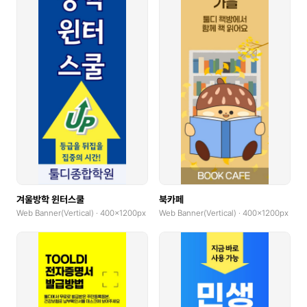
Invitation(Bi-fold, Landscape)
Invitation(Bi-fold, Portrait)
Photocard
Photocard(Portrait)
Photocard(Landscape)
X-Banner(x0.1)
coupons horizontal
겨울방학 윈터스쿨
북카페
coupons vertical
Web Banner(Vertical) · 400x1200px
Web Banner(Vertical) · 400x1200px
Custom Sticker(Midium)
Custom Sticker(Large)
Cover