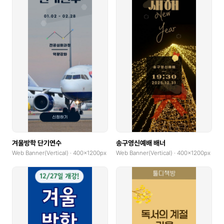
Flyer
Letterhead
Business Cards(Horizontal)
Business Cards(Vertical)
Postcard(Landscape)
Postcard(Portrait)
Banner(Horizontal, x0.1)
겨울방학 단기연수
송구영신예배 배너
Banner(Square, x0.1)
Web Banner(Vertical) · 400x1200px
Web Banner(Vertical) · 400x1200px
Banner(Vertical, x0.1)
Invitation(Single-fold, Landscape)
Invitation(Single-fold, Portrait)