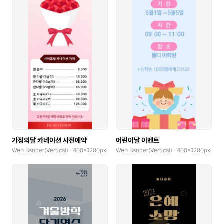
GoodNotes(Landscape)
Community Banner
Logo
Book Cover
Web Banner(Horizontal)
Web Banner(Vertical)
Album Cover
가정의달 카네이션 사전예약
어린이날 이벤트
Web Banner(Vertical) · 400x1200px
Web Banner(Vertical) · 400x1200px
Blog Graphic
Print
Poster(Portrait)
Poster(Landscape)