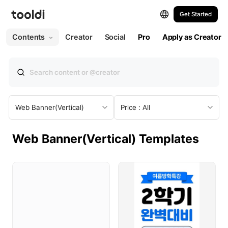
Get Started
All
Web
Print
Contents
Creator
Social
Pro
Apply as Creator
All Templates
Web
Presentation
Web Banner(Vertical)
Price : All
Social Post
Web Banner(Vertical) Templates
Social Post (Portrait)
Social Story
Social Ad
YouTube Thumbnail
YouTube Profile Picture