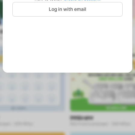
Log in with email
 문구 할인전 행사
분홍색 레트로 부활절 축제 안내
scape) · 1260x891px
Web Poster(Landscape) · 1260x891px
잔반없는날02
scape) · 1260x891px
Web Poster(Landscape) · 1260x891px