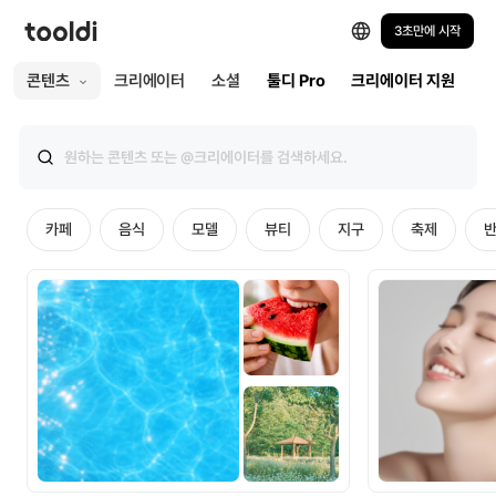
3초만에 시작
콘텐츠
크리에이터
소셜
툴디 Pro
크리에이터 지원
카페
음식
모델
뷰티
지구
축제