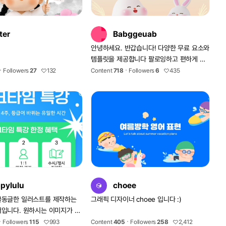
ter
Babggeuab
.
안녕하세요. 반갑습니다! 다양한 무료 요소와
템플릿을 제공합니다 팔로잉하고 편하게 이
용하세요 :)
Followers
27
132
Content
718
Followers
6
435
pylulu
choee
글동글한 일러스트를 제작하는
그래픽 디자이너 choee 입니다 :)
입니다. 원하시는 이미지가 있
세요. 만족스러운 결과물을 제
Followers
115
993
Content
405
Followers
258
2,412