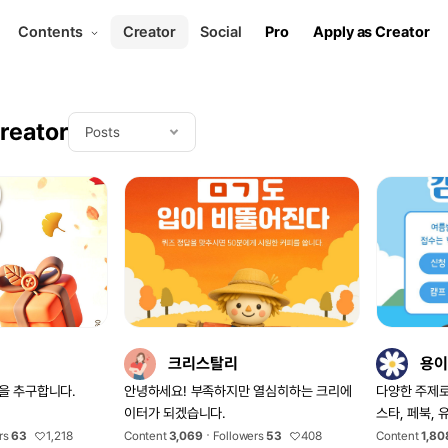
Contents
Creator
Social
Pro
Apply as Creator
reator
Posts
크리스탈리
용이
을 추구합니다.
안녕하세요! 부족하지만 열심히하는 크리에
다양한 주제로
이터가 되겠습니다.
스타, 페북,
종류의 템플
rs
63
1,218
Content
3,069
Followers
53
408
Content
1,80