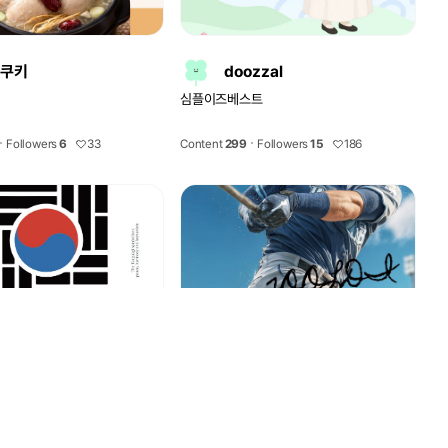
쿠키
doozzal
심플이즈베스트
Followers
6
33
Content
299
Followers
15
186
nga drawing
가든그림
트와 템플릿을 제작합니다. 편
안녕하세요. 디자인과 그림을 그립니다.
 꼭 필요한 요소들로 채워가겠
https://www.instagram.com/greem.is.
life/ 위 링크 인스타에도 놀러와주세요~ 포
Followers
17
52
Content
262
Followers
45
69