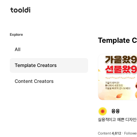
Explore
Template C
All
Template Creators
Content Creators
융융
실용적이고 예쁜 디자인
Content
4,612
Followe