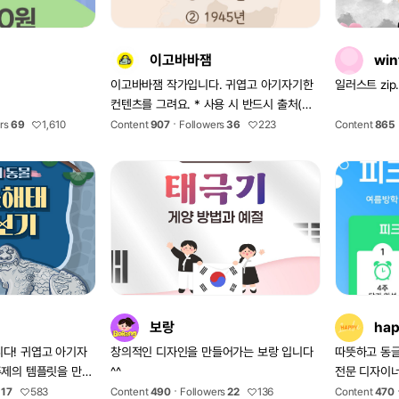
이고바바잼
win
이고바바잼 작가입니다. 귀엽고 아기자기한
일러스트 zip
컨텐츠를 그려요. * 사용 시 반드시 출처(이
고바바잼)를 기재해주세요. - 인스타
rs
69
1,610
Content
907
Followers
36
223
Content
865
https://www.instagram.com/igo_bava
/ - 배경화면
https://blog.naver.com/igo_bava - 메일
igo_bava@naver.com
보랑
hap
다! 귀엽고 아기자
창의적인 디자인을 만들어가는 보랑 입니다
따뜻하고 동
주제의 템플릿을 만들
^^
전문 디자이너
으시면 연락주
17
583
Content
490
Followers
22
136
Content
470