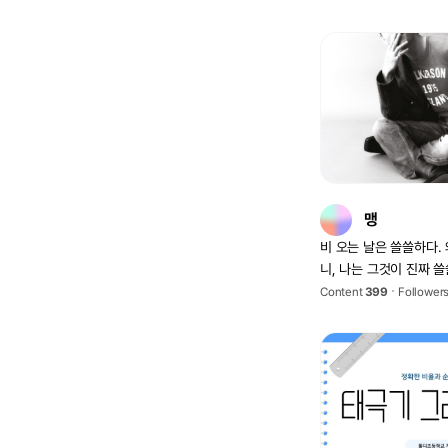
맹
비 오는 날은 쓸쓸하다.
니, 나는 그것이 진짜 
른다.
Content
399
Follower