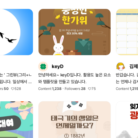
이용해주세요
keyD
김제
리+ㄴ
안녕하세요~ keyD입니다. 활용도 높은 요소
반갑습니다. 
와 템플릿을 만들고 있습니다.
는 언제나 감
요소들에게서 영감을
rs
50
528
Content
1,238
Followers
28
75
Content
1,21