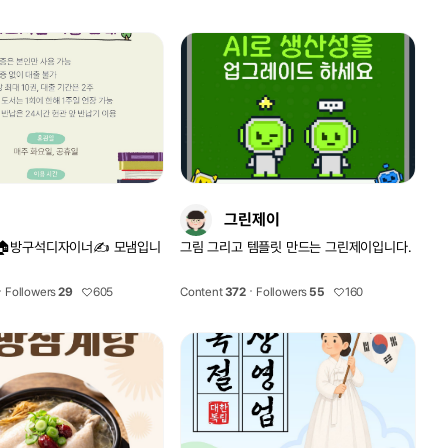
 문
19@gmail.com
그린제이
🏠방구석디자이너✍️ 모냄입니
그림 그리고 템플릿 만드는 그린제이입니다.
Followers
29
605
Content
372
Followers
55
160