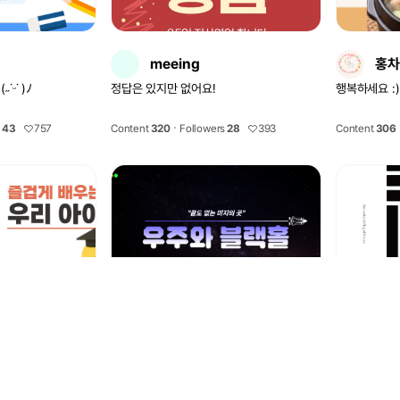
meeing
홍차
ᵕ˙ )ﾉ
정답은 있지만 없어요!
행복하세요 :)
s
43
757
Content
320
Followers
28
393
Content
306
YEONG
you
입니다 :)
엔터테인먼트 콘텐츠 기획자를 꿈꾸는, 디자
다양한 일러스
인에 열정 가득한 녕입니다 :-) 인스타그램
안한 드로잉과
@yeong.s_record
습니다.
s
12
109
Content
289
Followers
8
139
Content
288