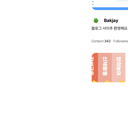
Bakjay
블로그 서이추 환영해요 (˶˙
Content
342
Follower
tototata
안녕하세요, tototata 
Content
290
Follower