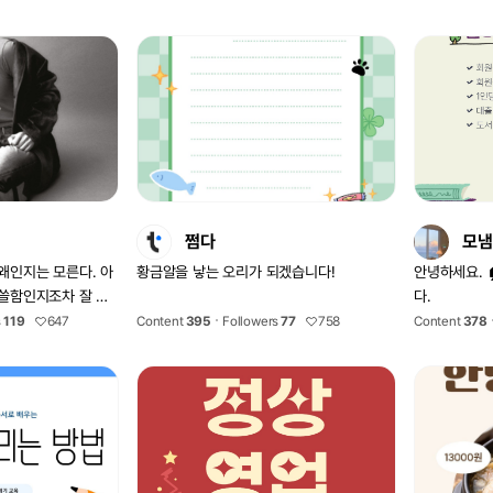
공하겠습니다😄
의:dklee20
쩜다
모냄
 왜인지는 모른다. 아
황금알을 낳는 오리가 되겠습니다!
안녕하세요. 
쓸쓸함인지조차 잘 모
다.
s
119
647
Content
395
Followers
77
758
Content
378