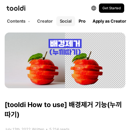
Get Started
Contents
Creator
Social
Pro
Apply as Creator
[tooldi How to use]
배경제거 기능(누끼
따기)
July 13th, 2022
Written
•
5,214 reads