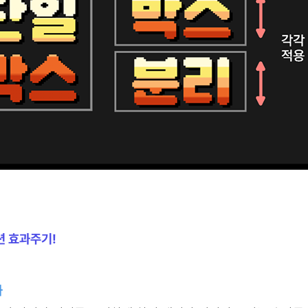
션 효과주기!
과