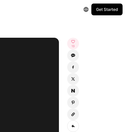
Get Started
13