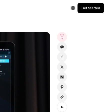
Get Started
7