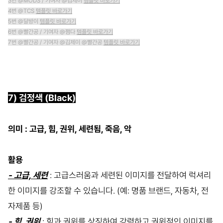
3번 @MODS / 기여자 @김제이
템플릿 바로가기
4번 @TCS
템플릿 바로가기
5번 @달방이
템플릿 바로가기
6번 @빨간공 / 기여자 @쩜다
템플릿 바로가기
7번 @빨간공 / 기여자 @김제이 @빨간공
템플릿 바로가기
7) 검정색 (Black)
의미 : 고급, 힘, 권위, 세련됨, 죽음, 악
활용
- 고급, 세련
: 고급스러움과 세련된 이미지를 전달하여 럭셔리
한 이미지를 강조할 수 있습니다. (예: 명품 브랜드, 자동차, 전
자제품 등)
- 힘, 권위
: 힘과 권위를 상징하여 강력하고 권위적인 이미지를