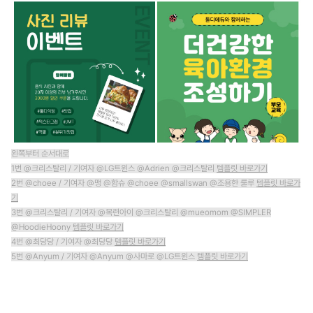
왼쪽부터 순서대로
1번 @크리스탈리 / 기여자 @LG트윈스 @Adrien @크리스탈리
템플릿 바로가기
2번 @choee / 기여자 @맹 @함슈 @choee @smallswan @조용한 룰루
템플릿 바로가
기
3번 @크리스탈리 / 기여자 @목련아이 @크리스탈리 @mueomom @SIMPLER
@HoodieHoony
템플릿 바로가기
4번 @최당당 / 기여자 @최당당
템플릿 바로가기​
5번 @Anyum / 기여자 @Anyum @사마로 @LG트윈스
템플릿 바로가기