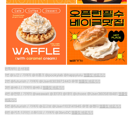
왼쪽부터 순서대로
1번 @노단 / 기여자 @쉬퐁크 @pookylab @happylulu
템플릿 바로가기
2번 @futurish / 기여자 @User6303972443 @맹
템플릿 바로가기
3번 @써니 / 기여자 @써니
템플릿 바로가기
4번 @한량 / 기여자 @weawait @포티타 @데이 @choee @User3605818481
템플릿
바로가기
5번 @futurish / 기여자 @김고보 @User1103141945 @맹 @쩜다
템플릿 바로가기
6번 @키츠 디자인 스튜디오 / 기여자 @3broDC
템플릿 바로가기