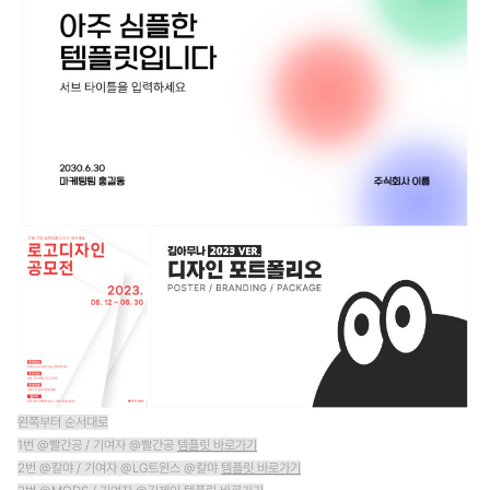
왼쪽부터 순서대로
1번 @빨간공 / 기여자 @빨간공
템플릿 바로가기
2번 @칼먀 / 기여자 @LG트윈스 @칼먀
템플릿 바로가기