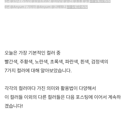
5번 @노단 / 기여자 @로얌초코97 @최당당 @멍디 @융융 @맹
템플릿 바로가기
6번 @Anyum / 기여자 @Anyum @나메워니
템플릿 바로가기
오늘은 가장 기본적인 컬러 중
빨간색, 주황색, 노란색, 초록색, 파란색, 흰색, 검정색의
7가지 컬러에 대해 알아보았습니다.
각각의 컬러마다 가진 의미와 활용법이 다양해서
이 컬러들 이외의 다른 컬러들은 다음 포스팅에 이어서 계속하
겠습니다!