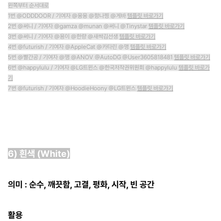
왼쪽부터 순서대로
1번 @ODDDOOR / 기여자 @융융 @항나찡 @게바
템플릿 바로가기
2번 @써니 / 기여자 @gamza @munan @써니 @Tinystar
템플릿 바로가기
3번 @써니 / 기여자 @용이 @한량 @새싹김선생
템플릿 바로가기
4번 @futurish / 기여자 @AppleCat @카타린 @맹
템플릿 바로가기
5번 @빨간공 / 기여자 @맹 @ANOV @AutoDG @User3605818481
템플릿 바로가기
6번 @happylulu / 기여자 @LG트윈스 @한국저작권위원회 @happylulu
템플릿 바로가
기
7번 @futurish / 기여자 @HoodieHoony @LG트윈스
템플릿 바로가기
6) 흰색 (White)
의미 : 순수, 깨끗함, 고결, 평화, 시작, 빈 공간
활용