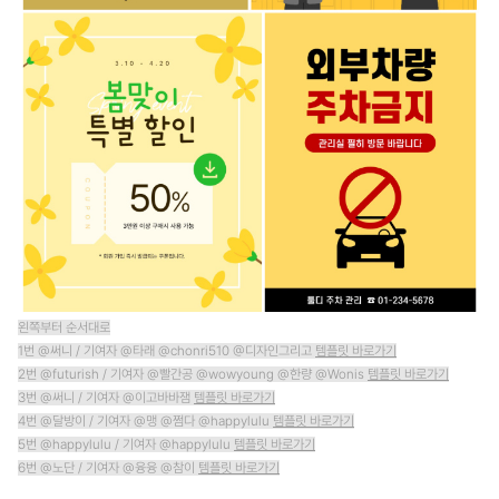
왼쪽부터 순서대로
1번 @써니 / 기여자 @타래 @chonri510 @디자인그리고
템플릿 바로가기
2번 @futurish / 기여자 @빨간공 @wowyoung @한량 @Wonis
템플릿 바로가기
3번 @써니 / 기여자 @이고바바잼
템플릿 바로가기
4번 @달방이 / 기여자 @맹 @쩜다 @happylulu
템플릿 바로가기
5번 @happylulu / 기여자 @happylulu
템플릿 바로가기
6번 @노단 / 기여자 @융융 @참이
템플릿 바로가기