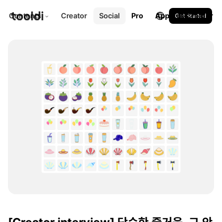
Contents
Creator
Social
Pro
Apply as Creator
Get Started