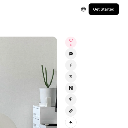
Get Started
6