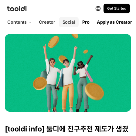
Get Started
Contents
Creator
Social
Pro
Apply as Creator
[tooldi info]
툴디에 친구추천 제도가 생겼