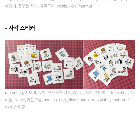
째언니, 꿈꾸는 작가, 어쭈구리, wonis, KDY, murmur
- 사각 스티커
monmong, 치보비, 슈어, 윤가 스튜디오, Wonis, 시시, P.다복, artnookheal, 김
시월, Nihae, 가든그림, ayoung-abc, olivemango, pookylab, yenaburger,
dxd, 저티장