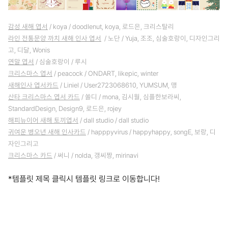
감성 새해 엽서
/ koya / doodlenut, koya, 로드은, 크리스탈리
라인 전통문양 까치 새해 인사 엽서
/ 노단 / Yuja, 조조, 심술호랑이, 디자인그리
고, 디달, Wonis
연말 엽서
/ 심술호랑이 / 루시
크리스마스 엽서
/ peacock / ONDART, likepic, winter
새해인사 엽서카드
/ Liniel / User2723068610, YUMSUM, 맹
산타 크리스마스 엽서 카드
/ 쏠디 / mona, 김시월, 심플한보라씨,
StandardDesign, Design9, 로드은, rojey
해피뉴이어 새해 토끼엽서
/ dall studio / dall studio
귀여운 병오년 새해 인사카드
/ happpyvirus / happyhappy, songE, 보랑, 디
자인그리고
크리스마스 카드
/ 써니 / nolda, 갱씨짱, mirinavi
*템플릿 제목 클릭시 템플릿 링크로 이동합니다!