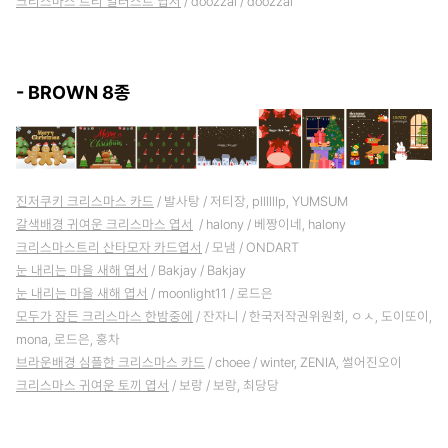
크리스마스 트리 일러스트 엽서
/ doozzal / doozzal
- BROWN 8종
진저쿠키 크리스마스 카드
/ 발사탕 / 저티장, pllllllp, YUMSUM
갈색배경 귀여운 크리스마스 엽서
/ halony / 베짱이네, halony
크리스마스트리 산타모자 카드엽서
/ 모냄 / ONDART
눈 내리는 마을 새해 엽서
/ Bakjay / Bakjay
눈 내리는 마을 새해 엽서
/ moonlight11 / 로드은
모두가 잠든 크리스마스 한밤중에
/ 잔자니 / 한국저작권위원회, ㅇㅅ, 도이또이,
mona, 로드은, 홍차
브라운배경 심플한 크리스마스 카드
/ choee / winter, ZENIA, 썰어진오이
크리스마스 귀여운 토끼 엽서
/ 보랑 / 보랑, 최당당