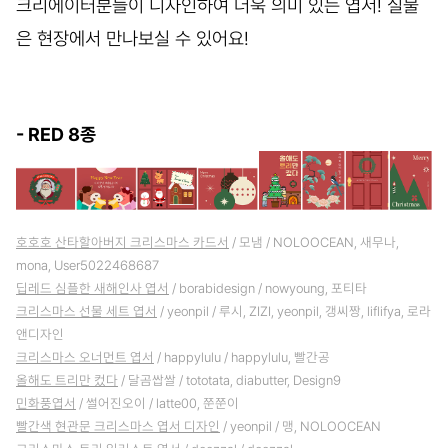
크리에이터분들이 디자인하여 더욱 의미 있는 엽서! 실물
은 현장에서 만나보실 수 있어요!
- RED 8종
호호호 산타할아버지 크리스마스 카드서
/ 모냄 / NOLOOCEAN, 새무나,
mona, User5022468687
딥레드 심플한 새해인사 엽서
/ borabidesign / nowyoung, 포티타
크리스마스 선물 세트 엽서
/ yeonpil / 루시, ZIZI, yeonpil, 갱씨짱, liflifya, 로라
앤디자인
크리스마스 오너먼트 엽서
/ happylulu / happylulu, 빨간공
올해도 트리만 컸다
/ 달곰쌉쌀 / tototata, diabutter, Design9
민화풍엽서
/ 썰어진오이 / latte00, 쭌쭌이
빨간색 현관문 크리스마스 엽서 디자인
/ yeonpil / 맹, NOLOOCEAN