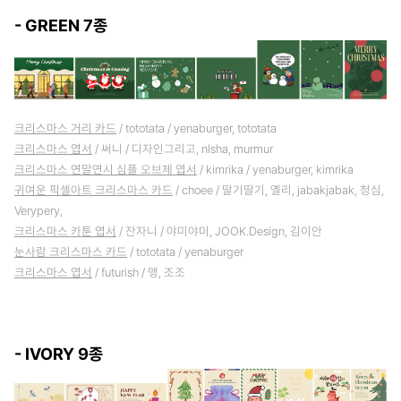
- GREEN 7종
크리스마스 거리 카드
/ tototata / yenaburger, tototata
크리스마스 엽서
/ 써니 / 디자인그리고, nlsha, murmur
크리스마스 연말연시 심플 오브제 엽서
/ kimrika / yenaburger, kimrika
귀여운 픽셀아트 크리스마스 카드
/ choee / 딸기딸기, 옐리, jabakjabak, 청심,
Verypery,
크리스마스 카툰 엽서
/ 잔자니 / 야미야미, JOOK.Design, 김이안
눈사람 크리스마스 카드
/ tototata / yenaburger
크리스마스 엽서
/ futurish / 맹, 조조
- IVORY 9종