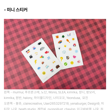
- 미니 스티커
왼쪽 - murmur, 푸르른고래, 노단, Wonis, SLEA, kimrika, 정디, 팡모리,
kimrika, 원반, halony, 하이퀄디자인, 나미꼬꼬, Yeondusa, 묘진
오른쪽 - 봉쥬, clairecreative, User2653297218, yenaburger, Design9, 저
티장, 니우, heath studio, 계란씨, nyongillust, chavlon, 이고바바잼, 니우, 처