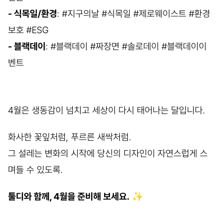
- 식목일/환경
: #지구의날 #식목일 #제로웨이스트 #환경
보호 #ESG
- 블랙데이
: #블랙데이 #짜장면 #솔로데이 #블랙데이이
벤트
4월은 생동감이 넘치고 세상이 다시 태어나는 달입니다.
화사한 꽃잎처럼, 푸르른 새싹처럼.
그 설레는 변화의 시작에 당신의 디자인이 자연스럽게 스
며들 수 있도록.
툴디와 함께, 4월을 준비해 보세요.
✨