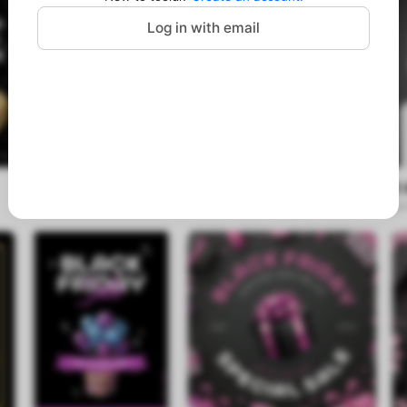
Log in with email
블랙프라이데이 혜택
노랑 검정 블랙프라이데이 행사
검정 
Pop-up · 500x700px
Social Post (Portrait) · 1080x1350px
Socia