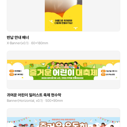
GoodNotes(Landscape)
Community Banner
Logo
반납 안내 배너
Book Cover
X-Banner(x0.1) · 60x180mm
Web Banner(Horizontal)
Web Banner(Vertical)
Album Cover
Blog Graphic
귀여운 어린이 일러스트 축제 현수막
Banner(Horizontal, x0.1) · 500x90mm
Print
Poster(Portrait)
Poster(Landscape)