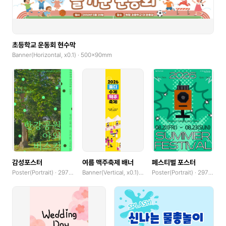
Flyer
Letterhead
초등학교 운동회 현수막
Business Cards(Horizontal)
Banner(Horizontal, x0.1) · 500x90mm
Business Cards(Vertical)
Postcard(Landscape)
Postcard(Portrait)
Banner(Horizontal, x0.1)
Banner(Square, x0.1)
감성포스터
여름 맥주축제 배너
페스티벌 포스터
Poster(Portrait) · 297x420mm
Banner(Vertical, x0.1) · 90x500mm
Poster(Portrait) · 297x420mm
Banner(Vertical, x0.1)
Invitation(Single-fold, Landscape)
Invitation(Single-fold, Portrait)