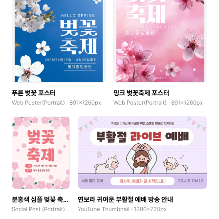
푸른 벚꽃 포스터
핑크 벚꽃축제 포스터
Web Poster(Portrait) · 891x1260px
Web Poster(Portrait) · 891x1260px
분홍색 심플 벚꽃 축제 행사 안내
연보라 귀여운 부활절 예배 방송 안내
Social Post (Portrait) · 1080x1350px
YouTube Thumbnail · 1280x720px