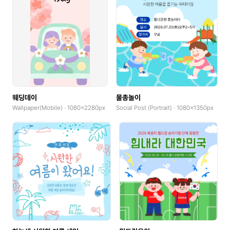
Invitation(Bi-fold, Landscape)
Invitation(Bi-fold, Portrait)
Photocard
Photocard(Portrait)
Photocard(Landscape)
웨딩데이
물총놀이
Wallpaper(Mobile) · 1080x2280px
Social Post (Portrait) · 1080x1350px
X-Banner(x0.1)
coupons horizontal
coupons vertical
Custom Sticker(Midium)
Custom Sticker(Large)
Cover