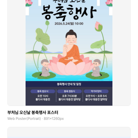
부처님 오신날 봉축행사 포스터
Web Poster(Portrait) · 891x1260px