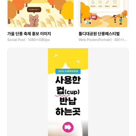
YouTube Banner
Social Tiles
가을 단풍 축제 홍보 이미지
툴디대공원 단풍페스티벌
Social Tiles(4:5)
Social Post · 1080x1080px
Web Poster(Portrait) · 891x1260px
Web Poster(Portrait)
Web Poster(Landscape)
Wallpaper(Mobile)
Wallpaper(PC)
Wallpaper(Talblet)
Pop-up
Product Detail Pages(PDP)
GoodNotes(Portrait)