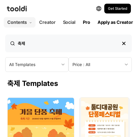
Get Started
All
Web
Print
Contents
Creator
Social
Pro
Apply as Creator
All Templates
Web
Presentation
All Templates
Price : All
Social Post
축제 Templates
Social Post (Portrait)
Social Story
Social Ad
YouTube Thumbnail
YouTube Profile Picture