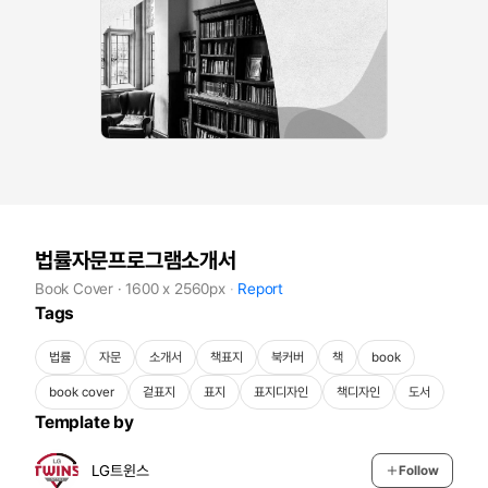
법률자문프로그램소개서
Book Cover · 1600 x 2560px
Report
Tags
법률
자문
소개서
책표지
북커버
책
book
book cover
겉표지
표지
표지디자인
책디자인
도서
Template by
LG트윈스
Follow